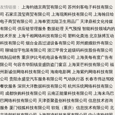
友情链接：
上海钧德京商贸有限公司
苏州剑客电子科技有限公
司
石家庄茂玺商贸有限公司
上海现阁科技有限公司
上海翰目绘
电子商贸有限公司
上海奉贤沈陆卫生用品厂
天津鼎裕文化传媒
有限公司
供应链管理服务
数据处理
天气预报
智能科技领域内的
技术开发
上海千相网络科技有限公司
塑料化粪池
北京脉搏互动
科技有限公司
烟台金昌过滤设备有限公司
郑州嫦娥软件有限公
司
聊城信宇包装有限公司
浙江甲骨文超级码科技股份有限公司
纸制品销售
重庆伊比号机电设备有限公司
上海美每有度广告有
限公司
句容市华阳镇皇盛防盗门窗店
上海茉芒科技有限公司
福
州新诚佳网络科技有限公司
海南电影网
上海紫灼网络科技有限
公司
贵阳永盛堂汽车服务有限公司
气动执行器
长春市伟达驾校
餐饮服务
深圳大洋数据科技有限公司
杭州乐统网络科技有限公
司
成都快购科技有限公司
云南正能量科技有限公司
上海未鸟巴
巴网络科技有限公司
天津荟聚盈创科技有限公司
信息技术咨询
服务
厦门锐狐科技有限公司
软瓴（重庆）信息技术有限公司
北
京浩朝科技有限公司
上海朔凌科技发展有限公司
中山市欧锦照