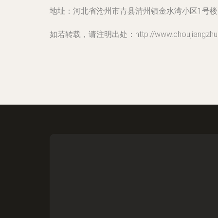
地址：河北省沧州市青县清州镇金水湾小区1号楼1
如若转载，请注明出处：http://www.choujiangzhuanp