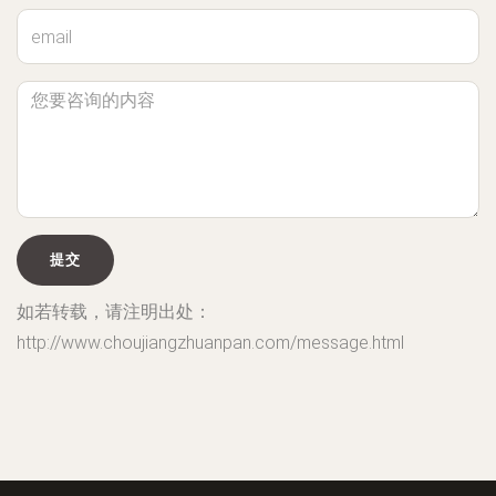
如若转载，请注明出处：
http://www.choujiangzhuanpan.com/message.html